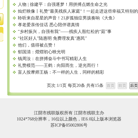
人物 | 徐建平：自强逐梦！用拼搏点燃生命之光
灿烂映像丨礼赞“最美残疾人家庭“！一起走进这些幸福又特别的
聆听来自星星的声音！21岁孤独症男孩奏响《大鱼》
孝老爱亲传佳话 悉心陪伴谱真情
“乡村振兴，自强有我”——残疾人殷红松的“菇”事
“社区好人”陆惠明 免费理发真“惠民”
他们，值得被点赞！
郁国清：熠熠初心映光明
钱周汝：在拼搏奋斗中书写精彩人生
礼赞模范——王鹤：向阳而生，逆光而行！
盲人按摩师王杨：不一样的人生，同样的精彩
页次:
1
/
1
页 每页
20
条 共有
15
条
江阴市残联版权所有 江阴市残联主办
1024*768分辨率，16位以上颜色，IE6.0以上版本浏览器
苏ICP备05002806号