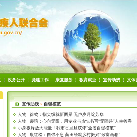
页
政务公开
党建工作
康复服务
教育就业
宣传助残
文体
宣传助残
>
自强模范
人物 | 徐鸣：指尖织就新图景 无声岁月绽芳华
人物 | 裴瑄：心向无限，用专业与热忱书写“无障碍”人生答卷
小身板释放大能量！我市贡旦旦获评“全省自强模范”
人物 | 殷红松：自强不息 菌田绘就乡村振兴“致富画卷”