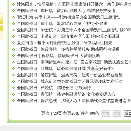
沐浴阳光，快乐融情！市五院儿童康复科开展六一亲子趣味运
全国助残日 | 周庄镇：聚力助残暖人心 精准服务护安康
智汇利港 共享未来——利港街道举办全国助残日主题活动
全国助残日 | 璜土镇：凝聚暖心力量 守护身心健康
全国助残日 | 华士镇举办第三十六个全国助残日主题活动 暨20
全国助残日 | 申港街道：温情服务润心田 缤纷活动乐融融
夏港街道：暖阳同行融善致远 残健共绘幸福民生图景
全国助残日 | 徐霞客镇：多措并举优服务 助残同行向温暖
全国助残日｜祝塘镇：情暖助残日 大爱润祝塘
全国助残日 | 南闸街道举办第九届 “爱在南花园” 助残扶残文
全国助残日 | 月城镇：暖心助残游月城 共享美好新生活
全国助残日 | 澄江街道：温柔无碍，让每一份热爱都被看见
全国助残日 | 城东街道举办助残日文艺展示暨趣味竞赛活动
全国助残日 | 长泾镇：情暖长泾 助残同行
全国助残日 | 青阳镇：残健共融谱新篇 文化盛宴暖人心
全国助残日 | 普法惠残，法暖人心！法律助残公益课堂走进南
页次:
1
/
20
页 每页
20
条 共有
400
条