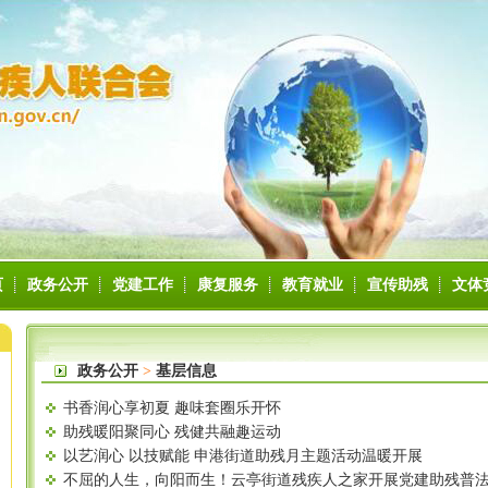
页
政务公开
党建工作
康复服务
教育就业
宣传助残
文体
政务公开
>
基层信息
书香润心享初夏 趣味套圈乐开怀
助残暖阳聚同心 残健共融趣运动
以艺润心 以技赋能 申港街道助残月主题活动温暖开展
不屈的人生，向阳而生！云亭街道残疾人之家开展党建助残普