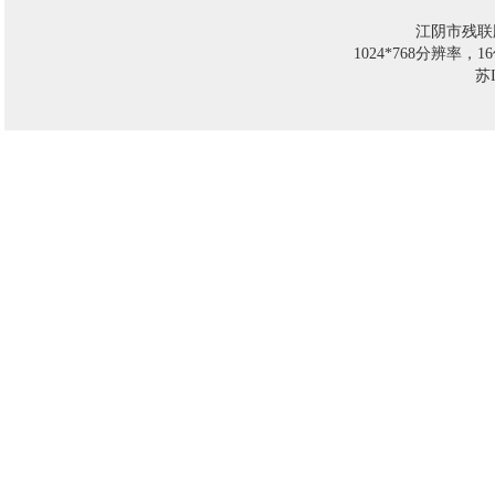
江阴市残联
1024*768分辨率，
苏I