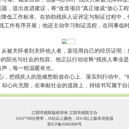
问题，提出改进建议，将
“
改造项目
”
真正做成
“
放心工程
未降低工作标准。在协助残疾人证评定与制证过程中，
残工作有序开展；他还主动学习制证流程，在同事临
，从被关怀者到关怀他人者，裴瑄用自己的经历证明：
心的阳光与社会的包容。他正以行动诠释
“
残疾人事业是
有声，每一程温暖有光。
心，把残疾人的急难愁盼放在心上、落实到行动中。
”
，却心向无限，在奉献社会的道路上，持续书写属于自
江阴市残联版权所有 江阴市残联主办
1024*768分辨率，16位以上颜色，IE6.0以上版本浏览器
苏ICP备05002806号