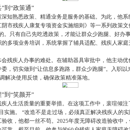
兵
”
到
“
政策通
”
瑄深知熟悉政策、精通业务是服务的基础。为此，他系
江阴市残疾人康复专项资金实施细则》等一系列政策文
的。只有自己先吃透政策，才能让群众少跑腿、好办
织的多项业务培训，系统掌握了辅具适配、
残疾人家庭
体会残疾人办事的难处。在辅助器具审批中，他主动优
专委，切实做到
“
让信息多跑路，群众少跑腿
”
。入职以
调解决使用反馈，确保政策精准落地。
程
”
到
“笑颜开”
残疾人生活质量的重要举措。在这项工作中，裴瑄倾注
目实施。
“
改造不是走过场，必须真正解决残疾人的实
工验收，他都一丝不苟。
2025
年度无障碍改造验收中，
全可靠。截至目前，他参与的
60
户残疾人家庭无障碍改