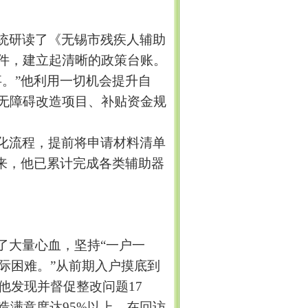
统研读了《无锡市残疾人辅助
件，建立起清晰的政策台账。
事。
”
他利用一切机会提升自
无障碍改造
项目
、补贴资金规
化流程，提前将申请材料清单
来，他已累计完成各类辅助器
了大量心血，坚持
“
一户一
际困难。
”
从前期入户摸底到
他发现并督促整改问题
17
造满意度达
95%
以上
。在回访