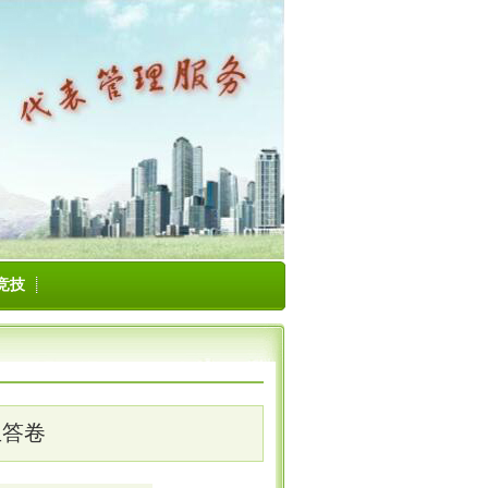
竞技
生答卷