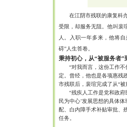
在江阴市残联的康复科
受限，却服务无阻。他叫裴
人。入职一年多来，他将自
碍”人生答卷。
秉持初心，从“
被服务者
”
“
对我而言，这份工作不
定。曾经，他也是各项惠残
市残联后，裴瑄完成了从
“
被
“
残疾人工作是党和政府
民为中心
’
发展思想的具体体
配、白内障手术补贴审批、
任务。