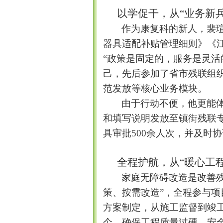
以学促干
，
从
“
业务新
作为康复科的新人，裴
器具适配补贴管理细则》《
“
政策是固定的，服务是灵活
己，先后参加了省市残联组
范发放等核心业务模块。
由于行动不便，他更能
和填写说明发放至镇街残联
具审批
500
余人次，并及时协
全程护航，从
“
暖心工
家庭无障碍改造是改善
策、按需改造
”
，全程参与项
方案制定，从施工监督到竣
个，确保工程质量过硬、安