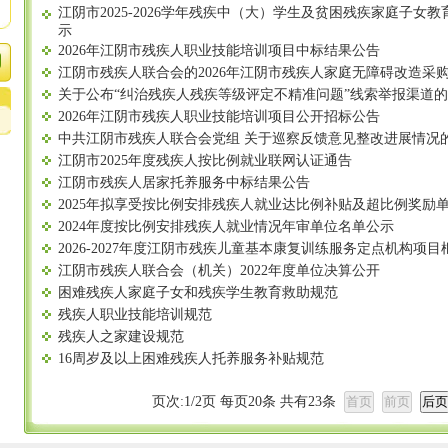
江阴市2025-2026学年残疾中（大）学生及贫困残疾家庭子女
示
2026年江阴市残疾人职业技能培训项目中标结果公告
江阴市残疾人联合会的2026年江阴市残疾人家庭无障碍改造采
关于公布“纠治残疾人残疾等级评定不精准问题”线索举报渠道
2026年江阴市残疾人职业技能培训项目公开招标公告
中共江阴市残疾人联合会党组 关于巡察反馈意见整改进展情况
江阴市2025年度残疾人按比例就业联网认证通告
江阴市残疾人居家托养服务中标结果公告
2025年拟享受按比例安排残疾人就业达比例补贴及超比例奖励
2024年度按比例安排残疾人就业情况年审单位名单公示
2026-2027年度江阴市残疾儿童基本康复训练服务定点机构项
江阴市残疾人联合会（机关）2022年度单位决算公开
困难残疾人家庭子女和残疾学生教育救助规范
残疾人职业技能培训规范
残疾人之家建设规范
16周岁及以上困难残疾人托养服务补贴规范
页次:
1
/
2
页 每页
20
条 共有
23
条