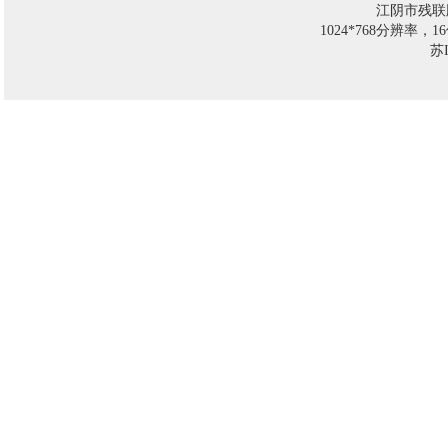
江阴市残联
1024*768分辨率，
苏I