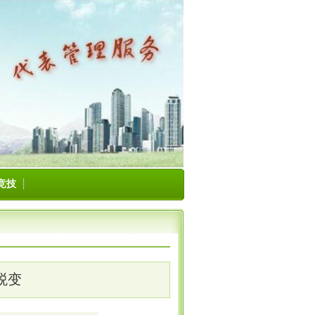
竞技
蜕变