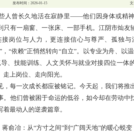
发布时间：2026-01-15
文
些人曾长久地活在寂静里
——他们因身体或精
到只有一扇窗、一张床、一部手机。江阴市灿友
连接岗位与人力，更连接信心与尊严、孤独与
能”，“依赖”正悄然转向“自立”。以专业为舟、以
疏导、技能训练、人文关怀与就业对接四位一体
、走上岗位、走向阳光。
见，每一次成长都应被铭记。今天起，我们将推
事。他们曾被困于命运的低谷，如今却在劳动中
写着最动人的逆袭篇章。
蒋俞冶：从
“方寸之间”到“广阔天地”的暖心蜕变