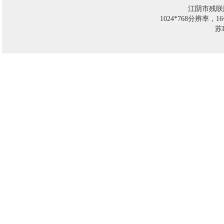
江阴市残联
1024*768分辨率，
苏I