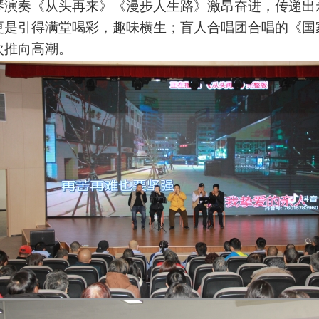
琴演奏《从头再来》《漫步人生路》激昂奋进，传递出
更是引得满堂
喝彩，趣味横生
；
盲人合唱团合唱的《国
次推向高潮。