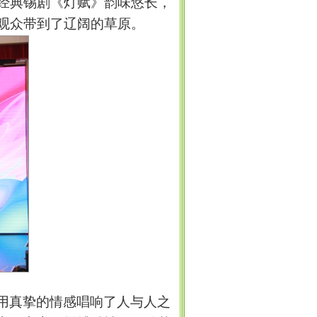
经典锡剧《灯赋》韵味悠长，
观众带到了辽阔的草原。
用真挚的情感唱响了人与人之