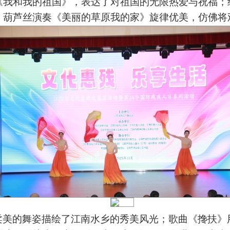
《我和我的祖国》，表达了对祖国的无限热爱与祝福；
；葫芦丝演奏《美丽的草原我的家》旋律优美，仿佛将
柔美的舞姿描绘了江南水乡的秀美风光；歌曲《搀扶》