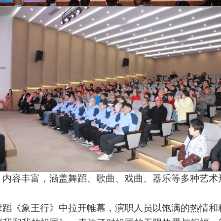
、内容丰富，涵盖舞蹈、歌曲、戏曲、器乐等多种艺术
舞蹈《象王行》中拉开帷幕，演职人员以饱满的热情和