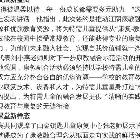
值得被温柔以待，每一份成长都需要多元助力。”
上发表讲话，他指出，此次签约是推动江阴康教
和优质教育资源，将为特需儿童提供从“康复-教
仅能在校园中接受常规教育，还能获得专业的康
力，为他们未来融入社会、实现自我价值铺就一
代表刘小燕老师则对下一步康教融合示范活动的
她强调，康教融合活动必须坚持以学校特需儿童
双方应充分整合各自的优势资源
——学校的教育
业康复技术、设备和人才，为特需儿童量身打造“校
的提出，为特需儿童的融合发展提供了清晰的实
现教育与康复的无缝衔接。
课堂新样态
宾共同观摩了由金钥匙儿童康复中心张老师展示
堂课成为了康教融合理念从纸面走向实践的鲜活