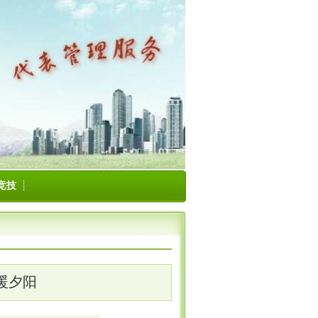
竞技
暖夕阳