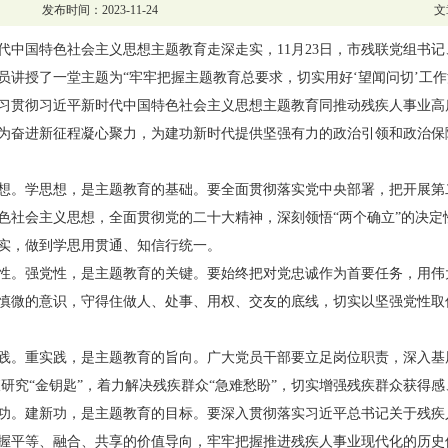
发布时间：2023-11-24
文
代中国特色社会主义思想主题教育走深走实，11月23日，市残联党组书
员讲授了一堂主题为“牢牢把握主题教育总要求，切实用好‘望闻问切’工作
习贯彻习近平新时代中国特色社会主义思想主题教育同推动残疾人事业高
为奋进新征程凝心聚力，为建功新时代提供坚强有力的政治引领和政治保
想。学思想，是主题教育的基础。要全面贯彻落实党中央部署，把开展第
色社会主义思想，全面贯彻党的二十大精神，深刻领悟“两个确立”的决定
实，做到学思用贯通、知信行统一。
性。强党性，是主题教育的关键。要始终把对党忠诚作为首要任务，用伟
慎微的意识，守得住做人、处事、用权、交友的底线，切实以坚强党性取
践。重实践，是主题教育的旨向。广大党员干部要立足岗位职责，深入基
查研究“金钥匙”，着力解决残疾群众“急难愁盼”，切实增强残疾群众获得
功。建新功，是主题教育的目标。要深入贯彻落实习近平总书记关于残疾
握平等、融合、共享的价值导向，牢牢把握推进残疾人事业现代化的历史